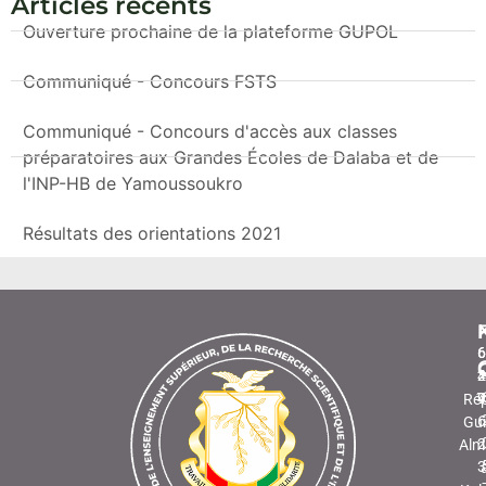
Articles récents
Ouverture prochaine de la plateforme GUPOL
Communiqué - Concours FSTS
Communiqué - Concours d'accès aux classes
préparatoires aux Grandes Écoles de Dalaba et de
l'INP-HB de Yamoussoukro
Résultats des orientations 2021
6
6
6
2
2
4
7
9
4
Rép
6
Gui
2
Alm
3
a