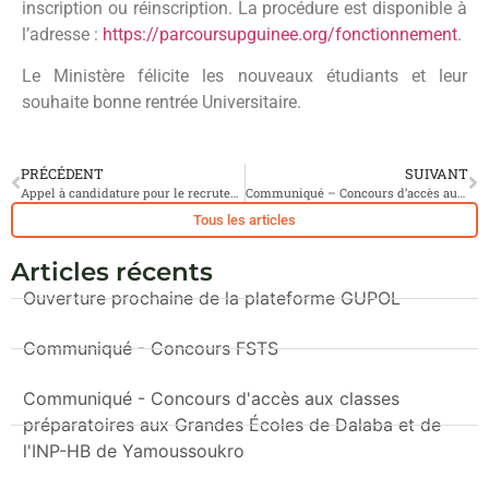
inscription ou réinscription. La procédure est disponible à
l’adresse :
https://parcoursupguinee.org/fonctionnement
.
Le Ministère félicite les nouveaux étudiants et leur
souhaite bonne rentrée Universitaire.
PRÉCÉDENT
SUIVANT
Appel à candidature pour le recrutement d’étudiants à la Faculté des Sciences et Techniques de la Santé de l’Université Gamal Abdel NASSER de Conakry
Communiqué – Concours d’accès aux classes préparatoires aux Grandes Écoles de Dalaba et de l’INP-HB de Yamoussoukro
Tous les articles
Articles récents
Ouverture prochaine de la plateforme GUPOL
Communiqué - Concours FSTS
Communiqué - Concours d'accès aux classes
préparatoires aux Grandes Écoles de Dalaba et de
l'INP-HB de Yamoussoukro