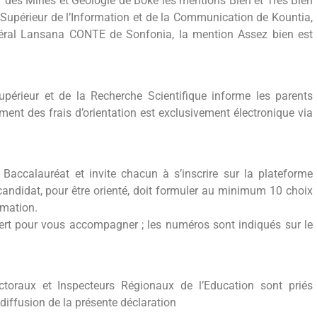
r des Mines et Géologie de Boké les mentions Bien et Très Bien
 Supérieur de l’Information et de la Communication de Kountia,
Général Lansana CONTE de Sonfonia, la mention Assez bien est
Supérieur et de la Recherche Scientifique informe les parents
ment des frais d’orientation est exclusivement électronique via
 Baccalauréat et invite chacun à s’inscrire sur la plateforme
didat, pour être orienté, doit formuler au minimum 10 choix
mation.
uvert pour vous accompagner ; les numéros sont indiqués sur le
toraux et Inspecteurs Régionaux de l’Education sont priés
 diffusion de la présente déclaration