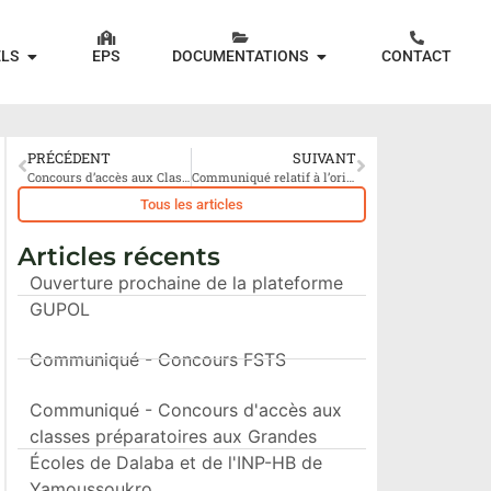
ELS
EPS
DOCUMENTATIONS
CONTACT
PRÉCÉDENT
SUIVANT
Concours d’accès aux Classes Préparatoires aux Grandes Ecoles de l’Institut National Polytechnique de Yamoussoukro: les conditions de participation
Communiqué relatif à l’orientation des bacheliers – 16/09/2019
Tous les articles
Articles récents
Ouverture prochaine de la plateforme
GUPOL
Communiqué - Concours FSTS
Communiqué - Concours d'accès aux
classes préparatoires aux Grandes
Écoles de Dalaba et de l'INP-HB de
Yamoussoukro